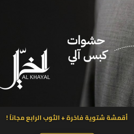
أقمشة شتوية فاخرة + الثوب الرابع مجاناً !