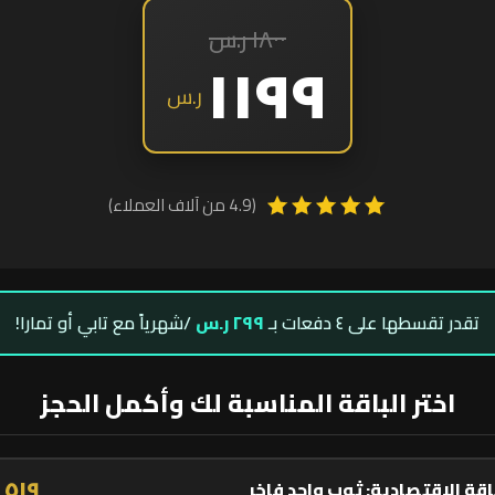
١٨٠٠ ر.س
١١٩٩
ر.س
(4.9 من آلاف العملاء)
تقدر تقسطها على ٤ دفعات بـ
٢٩٩ ر.س
/شهرياً مع تابي أو تمارا!
اختر الباقة المناسبة لك وأكمل الحجز
٥١٩ ر.س
اقة الاقتصادية: ثوب واحد فاخر