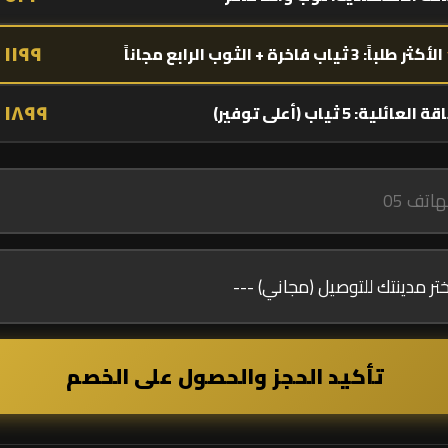
١١٩٩ ر.س
الأكثر طلباً: 3 ثياب فاخرة + الثوب الرابع مجاناً
١٨٩٩ ر.س
 العائلية: 5 ثياب (أعلى توفير)
تأكيد الحجز والحصول على الخصم