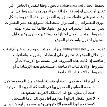
يحتفظ الخيال alkhayalksa.net بالحق ، وفقًا لتقديره الخاص ، في
تغيير أو تعديل أو إضافة أو إزالة أجزاء من هذه الشروط في أي
وقت. تقع على عاتقك مسؤولية التحقق من هذه الشروط بشكل
دوري للتغييرات. إن استمرار استخدامك للموقع بعد نشر التغييرات
يعني أنك تقبل التغييرات وتوافق عليها. طالما أنك تلتزم بهذه
الشروط ،يمنحك الخيال امتيازًا محدودًا غير حصري وغير قابل
للتحويل لدخول واستخدام الموقع.
تقدم الخيال alkhayalksa.net ميزات ومنتجات وخدمات عبر الإنترنت
من خلال الموقع قد تحتوي على إرشادات وشروط واتفاقيات
إضافية. إذا كانت هذه الشروط غير متسقة مع الإرشادات أو
الشروط أو الاتفاقيات الإضافية ، فستتحكم هذه الإرشادات أو
الشروط أو الاتفاقيات الإضافية.
أي نزاع أو شكوى ناتجة أو متصلة باستخدامك للموقع ستكون
خاضعة للقوانين المعمول بها في المملكة العربية السعودية.
حيث أن مقرّنا يقع في المملكة العربية السعودية.
لا يحق للقصّر البالغ أعمارهم أقل من 18 عاماً التسجيل
كمستخدم لهذا الموقع الإلكتروني وغير مسموح لهم بتنفيذ أي