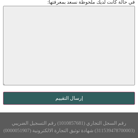
في حالة كانت لديك ملحوظة نسعد بمعرفتها:
رقم السجل التجاري (1010857681) رقم التسجيل الضريبي
(311539478700003) شهادة توثيق التجارة الالكترونية (0000051907)